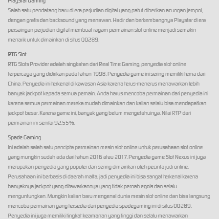
PlayStar Gaming
Salah satu pendatang baru di era perjudian digital yang patut diberikan acungan jempol,
dengan grafis dan backsound yang menawan. Hadir dan berkembangnya Playstar di era
persaingan perjudian digital membuat ragam permainan slot online menjadi semakin
menarik untuk dimainkan di situs QQ289.
RTG Slot
RTG Slots Provider adalah singkatan dari Real Time Gaming, penyedia slot online
terpercaya yang didirikan pada tahun 1998. Penyedia game ini sering memiliki tema dari
China. Penyedia ini terkenal di kawasan Asia karena terus-menerus menawarkan lebih
banyak jackpot kepada semua pemain. Anda harus mencoba permainan dari penyedia ini
karena semua permainan mereka mudah dimainkan dan kalian selalu bisa mendapatkan
jackpot besar. Karena game ini, banyak yang belum mengetahuinya. Nilai RTP dari
permainan ini senilai 92,55%.
Spade Gaming
Ini adalah salah satu pencipta permainan mesin slot online untuk perusahaan slot online
yang mungkin sudah ada dari tahun 2016 atau 2017. Penyedia game Slot Nexus ini juga
merupakan penyedia yang populer dan sering dimainkan oleh pecinta judi online.
Perusahaan ini berbasis di daerah malta, jadi penyedia ini bisa sangat terkenal karena
banyaknya jackpot yang ditawarkannya yang tidak pernah egois dan selalu
menguntungkan. Mungkin kalian baru mengenal dunia mesin slot online dan bisa langsung
mencoba permainan yang tersedia dari penyedia spadegaming ini di situs QQ289.
Penyedia ini juga memiliki tingkat keamanan yang tinggi dan selalu menawarkan