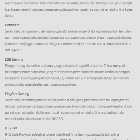
memberikan permainan slot online dengan animasi, sound, dan background yang sangat
luar biasa menarik disetiap games yang disuguhkan layaknya permainan slot online kelas
dunia.
Habanero
Salah satu pengembang dan developer slot online terbaik di dunia, memberikan tampilan
permainan yang berkelas dan bernuansa european dan oriental di game yang di release.
Habanero slot juga permainan slot gacor online menjadi menarik untuk dimainkan di situs
slot QQ289.
CQ9 Gaming
Pengembang slot online pertama yang berbasis di negeri tirai bambu China, menjadi
developer pertama dari asia yang menciptakan permainan slot online. Berbekal dengan
kecepatan loading yang sangat cepat, CQ9 hadir untuk memanjakan setiap pemain slot
online di indonesia disetiap game yang diciptakan.
PlayStar Gaming
Salah satu pendatang baru di era perjudian digital yang patut diberikan acungan jempol,
dengan grafis dan backsound yang menawan. Hadir dan berkembangnya Playstar di era
persaingan perjudian digital membuat ragam permainan slot online menjadi semakin
menarik untuk dimainkan di situs QQ289.
RTG Slot
RTG Slots Provider adalah singkatan dari Real Time Gaming, penyedia slot online