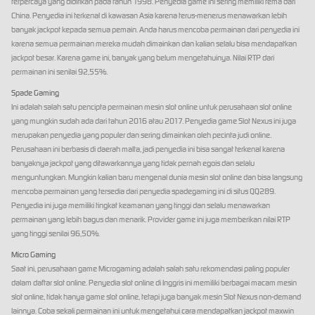
terpercaya yang didirikan pada tahun 1998. Penyedia game ini sering memiliki tema dari
China. Penyedia ini terkenal di kawasan Asia karena terus-menerus menawarkan lebih
banyak jackpot kepada semua pemain. Anda harus mencoba permainan dari penyedia ini
karena semua permainan mereka mudah dimainkan dan kalian selalu bisa mendapatkan
jackpot besar. Karena game ini, banyak yang belum mengetahuinya. Nilai RTP dari
permainan ini senilai 92,55%.
Spade Gaming
Ini adalah salah satu pencipta permainan mesin slot online untuk perusahaan slot online
yang mungkin sudah ada dari tahun 2016 atau 2017. Penyedia game Slot Nexus ini juga
merupakan penyedia yang populer dan sering dimainkan oleh pecinta judi online.
Perusahaan ini berbasis di daerah malta, jadi penyedia ini bisa sangat terkenal karena
banyaknya jackpot yang ditawarkannya yang tidak pernah egois dan selalu
menguntungkan. Mungkin kalian baru mengenal dunia mesin slot online dan bisa langsung
mencoba permainan yang tersedia dari penyedia spadegaming ini di situs QQ289.
Penyedia ini juga memiliki tingkat keamanan yang tinggi dan selalu menawarkan
permainan yang lebih bagus dan menarik. Provider game ini juga memberikan nilai RTP
yang tinggi senilai 96,50%.
Micro Gaming
Saat ini, perusahaan game Microgaming adalah salah satu rekomendasi paling populer
dalam daftar slot online. Penyedia slot online di Inggris ini memiliki berbagai macam mesin
slot online, tidak hanya game slot online, tetapi juga banyak mesin Slot Nexus non-demand
lainnya. Coba sekali permainan ini untuk mengetahui cara mendapatkan jackpot maxwin