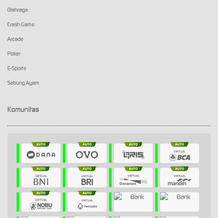
Olahraga
Crash Game
Arcade
Poker
E-Sports
Sabung Ayam
Komunitas