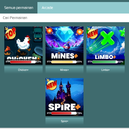
Semua permainan
Arcade
RTP
83%
RTP
85%
RTP
92%
Chicken+
Mines+
Limbo+
RTP
79%
Spire+