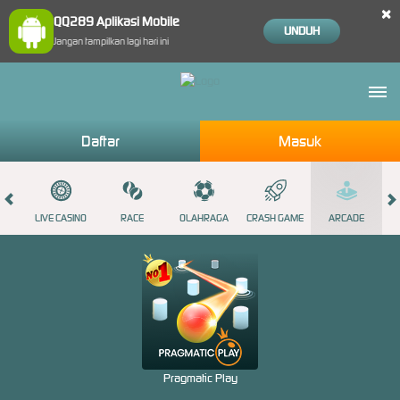
×
QQ289 Aplikasi Mobile
UNDUH
Jangan tampilkan lagi hari ini
Daftar
Masuk
S
LIVE CASINO
RACE
OLAHRAGA
CRASH GAME
ARCADE
Pragmatic Play