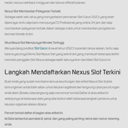
harian, bonus cashback mingguan dan bonus refferal bulanan.
Nexus Slot Memberikan Pelayanan Terbaik.
Sebagai salah satu situs yang menyediakan permainan Slot Gacor 2023 yang telah
dipercaya, tentu saja kami mempunyai CS Profesional yang online 24 jam dan siap
memberikan pelayanan terbaik dalam sekejap mata untuk memberikan pengalaman
bermain terbaik di sini.
Situs Nexus Slot Mempunyai Winrate Tertinggi.
Menyandang predikat
Slot Gacor
di awal tahun 2023 bukanlah tanpa alasan, tentu saja
karena gacornya Demo Slot Nexus Sah yang ada di sini yang membuat beberapa slotter
memberi panggilan Slot Nexus sebagai salah satunya ikon dari Main Slot Gacor ini.
Langkah Mendaftarkan Nexus Slot Terkini
Buat anda yang sudah membaca semua keuntungan dari artikel Nexus Slot di atas
kemungkinan anda tidak sabar untuk lakukan registrasi dan langsung coba peruntungan
anda disini. Bossku bisa langsung saja memencet tombol Daftar di atas artikel ini
selanjutnya isi beberapa data yang ada berikut ialah beberapa langkah pertama untuk
lakukan registrasi silakan dibaca :
Pencet tombol daftar di bagian atas artikel Ini.
Isi Data berbentuk pemakai id, sandi, dan yang paling penting nama dan nomor rekening
anda.