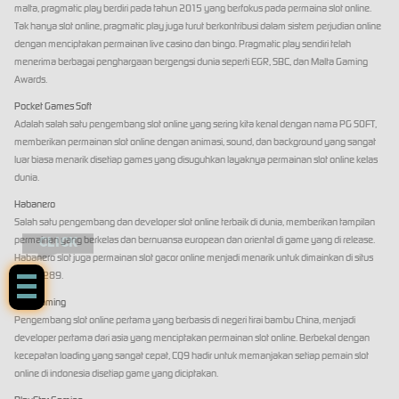
malta, pragmatic play berdiri pada tahun 2015 yang berfokus pada permaina slot online.
Tak hanya slot online, pragmatic play juga turut berkontribusi dalam sistem perjudian online
dengan menciptakan permainan live casino dan bingo. Pragmatic play sendiri telah
menerima berbagai penghargaan bergengsi dunia seperti EGR, SBC, dan Malta Gaming
Awards.
Pocket Games Soft
Adalah salah satu pengembang slot online yang sering kita kenal dengan nama PG SOFT,
memberikan permainan slot online dengan animasi, sound, dan background yang sangat
luar biasa menarik disetiap games yang disuguhkan layaknya permainan slot online kelas
dunia.
Habanero
Salah satu pengembang dan developer slot online terbaik di dunia, memberikan tampilan
permainan yang berkelas dan bernuansa european dan oriental di game yang di release.
CLICK
Habanero slot juga permainan slot gacor online menjadi menarik untuk dimainkan di situs
slot QQ289.
CQ9 Gaming
Pengembang slot online pertama yang berbasis di negeri tirai bambu China, menjadi
developer pertama dari asia yang menciptakan permainan slot online. Berbekal dengan
kecepatan loading yang sangat cepat, CQ9 hadir untuk memanjakan setiap pemain slot
online di indonesia disetiap game yang diciptakan.