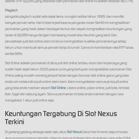
daerah. RTP QQ289 yang diberikan oleh permainan slot online ini adalah sebesar 96,57%.
Playtech
penyedia playtech sudah ada sejak lama, mungkin sekitar tahun 1999, dan memiliki
banyak pemain setia. Hal ini bisa terjadi karena penyedia mesin Slot4D ini menghadirkan
permainan yang hadir dalam berbagai bentuk dan dapat menghasilkan keuntungan yang
besar di QQ289 hanya dengan memasang modal atau taruhan yang kecil. Dan
perusahaan judi slot online resmi ini terus meningkatkan kualitas permainannya setiap
tahun untuk membuat semua pemain tetap di rumah. Game ini memberikan nilai RTP besar,
senilai 99%.
Slot Online adalah permainan di situs judi slot online terbaru resmi dan terpercaya yang
sudah hadir sejak tahun 2020 pasca covid yang bertujuan menghadirkan permainan Slot
Online paling mudah menang jackpot besar dengan bocoran slot online gacor yang bisa
anda cek melalui situs judi online resmi kami. Kami menyediakan semua jenis judi online
yang bisa anda mainkan seperti
Slot Online
, casino online, poker online, judi bola, tembak
ikan, togel dan sabung ayam. Semua permainan ini bisa anda mainkan dengan cara
mengakses 1 akun judi online saja.
Keuntungan Tergabung Di Slot Nexus
Terkini
Di gadang-gadang sebagai salah satu situs
Slot Nexus
Gacor hari ini tentu saja ini bukan
semua omong kosong semata, tetapi ini semua di dasari oleh permainan yang ada di Slot