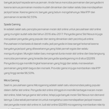
banyak jackpot kepada semua pemain. Anda harus mencoba permainan dari penyedia ini
karena semua permainan mereka mudah dimainkan dan kalian selalu bisa mendapatkan
jackpot besar. Karena game ini, banyak yang belum mengetahuinya. Nilai RTP dari
permainan ini senilai 92,55%.
Spade Gaming
Ini adalah salah satu pencipta permainan mesin slot online untuk perusahaan slot online
yang mungkin sudah ada dari tahun 2016 atau 2017. Penyedia game Slot Nexus ini juga
merupakan penyedia yang populer dan sering dimainkan oleh pecinta judi online.
Perusahaan ini berbasis di daerah malta, jadi penyedia ini bisa sangat terkenal karena
banyaknya jackpot yang ditawarkannya yang tidak pernah egois dan selalu
menguntungkan. Mungkin kalian baru mengenal dunia mesin slot online dan bisa langsung
mencoba permainan yang tersedia dari penyedia spadegaming ini di situs QQ289.
Penyedia ini juga memiliki tingkat keamanan yang tinggi dan selalu menawarkan
permainan yang lebih bagus dan menarik. Provider game ini juga memberikan nilai RTP
yang tinggi senilai 96,50%.
Micro Gaming
Saat ini, perusahaan game Microgaming adalah salah satu rekomendasi paling populer
dalam daftar slot online. Penyedia slot online di Inggris ini memiliki berbagai macam mesin
slot online, tidak hanya game slot online, tetapi juga banyak mesin Slot Nexus non-demand
lainnya. Coba sekali permainan ini untuk mengetahui cara mendapatkan jackpot maxwin
dari penyedia mesin slot online ini. Judi slot online QQ289 microgaming memberikan nilai rtp