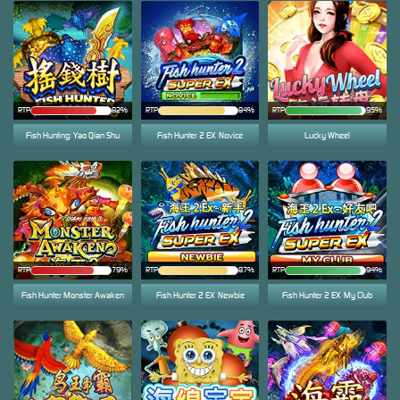
RTP
82%
RTP
84%
RTP
95%
Fish Hunting: Yao Qian Shu
Fish Hunter 2 EX-Novice
Lucky Wheel
RTP
79%
RTP
87%
RTP
94%
Fish Hunter Monster Awaken
Fish Hunter 2 EX-Newbie
Fish Hunter 2 EX-My Club