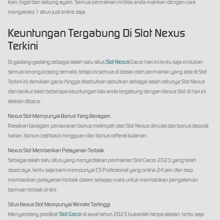
ikan, togel dan sabung ayam. Semua permainan ini bisa anda mainkan dengan cara
mengakses 1 akun judi online saja.
Keuntungan Tergabung Di Slot Nexus
Terkini
Di gadang-gadang sebagai salah satu situs
Slot Nexus
Gacor hari ini tentu saja ini bukan
semua omong kosong semata, tetapi ini semua di dasari oleh permainan yang ada di Slot
Terkini ini demikian gacor hingga disebutkan sebutkan sebagai salah satunya Slot Nexus
dan berikut ialah beberapa keuntungan bila anda tergabung dengan Nexus Slot di hari ini
silakan dibaca :
Nexus Slot Mempunyai Bonus Yang Beragam.
Rasakan beragam penawaran bonus melimpah dari Slot Nexus dimulai dari bonus deposit
harian, bonus cashback mingguan dan bonus refferal bulanan.
Nexus Slot Memberikan Pelayanan Terbaik.
Sebagai salah satu situs yang menyediakan permainan Slot Gacor 2023 yang telah
dipercaya, tentu saja kami mempunyai CS Profesional yang online 24 jam dan siap
memberikan pelayanan terbaik dalam sekejap mata untuk memberikan pengalaman
bermain terbaik di sini.
Situs Nexus Slot Mempunyai Winrate Tertinggi.
Menyandang predikat
Slot Gacor
di awal tahun 2023 bukanlah tanpa alasan, tentu saja