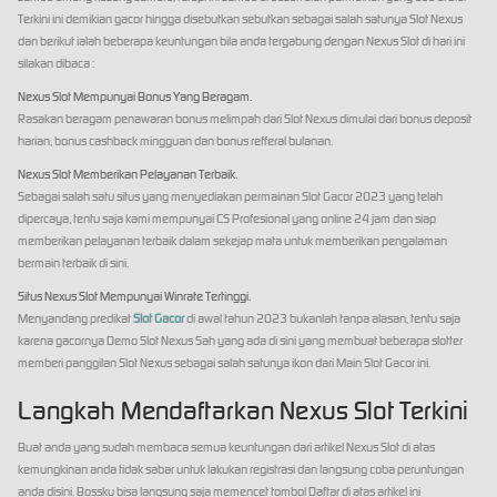
Terkini ini demikian gacor hingga disebutkan sebutkan sebagai salah satunya Slot Nexus
dan berikut ialah beberapa keuntungan bila anda tergabung dengan Nexus Slot di hari ini
silakan dibaca :
Nexus Slot Mempunyai Bonus Yang Beragam.
Rasakan beragam penawaran bonus melimpah dari Slot Nexus dimulai dari bonus deposit
harian, bonus cashback mingguan dan bonus refferal bulanan.
Nexus Slot Memberikan Pelayanan Terbaik.
Sebagai salah satu situs yang menyediakan permainan Slot Gacor 2023 yang telah
dipercaya, tentu saja kami mempunyai CS Profesional yang online 24 jam dan siap
memberikan pelayanan terbaik dalam sekejap mata untuk memberikan pengalaman
bermain terbaik di sini.
Situs Nexus Slot Mempunyai Winrate Tertinggi.
Menyandang predikat
Slot Gacor
di awal tahun 2023 bukanlah tanpa alasan, tentu saja
karena gacornya Demo Slot Nexus Sah yang ada di sini yang membuat beberapa slotter
memberi panggilan Slot Nexus sebagai salah satunya ikon dari Main Slot Gacor ini.
Langkah Mendaftarkan Nexus Slot Terkini
Buat anda yang sudah membaca semua keuntungan dari artikel Nexus Slot di atas
kemungkinan anda tidak sabar untuk lakukan registrasi dan langsung coba peruntungan
anda disini. Bossku bisa langsung saja memencet tombol Daftar di atas artikel ini