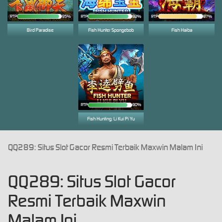
RTP
95%
RTP
92%
RTP
87%
Bird Paradise
Fish Hunter Spongebob
Fish Haiba
RTP
90%
Fish Hunting: Li Kui Pi Yu
QQ289: Situs Slot Gacor Resmi Terbaik Maxwin Malam Ini
QQ289: Situs Slot Gacor
Resmi Terbaik Maxwin
Malam Ini