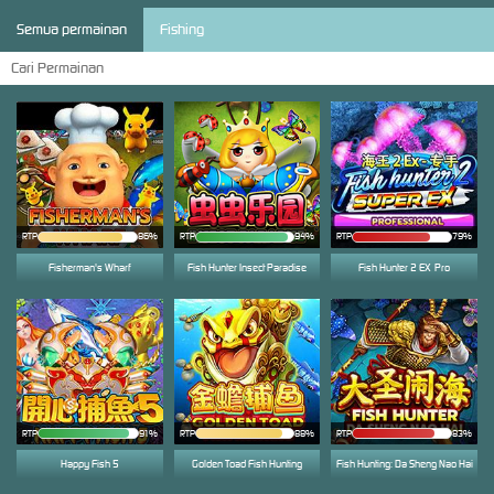
Semua permainan
Fishing
RTP
86%
RTP
94%
RTP
79%
Fisherman's Wharf
Fish Hunter Insect Paradise
Fish Hunter 2 EX-Pro
RTP
91%
RTP
88%
RTP
83%
Happy Fish 5
Golden Toad Fish Hunting
Fish Hunting: Da Sheng Nao Hai