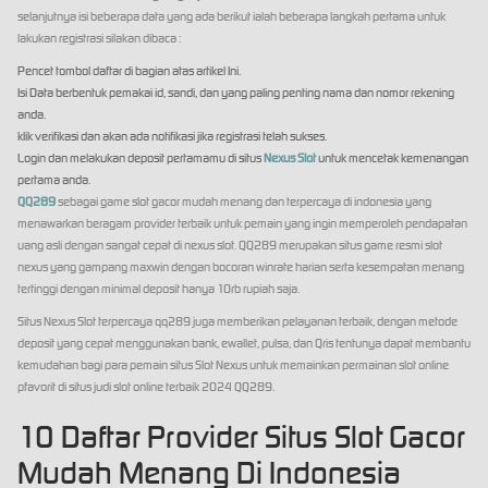
selanjutnya isi beberapa data yang ada berikut ialah beberapa langkah pertama untuk
lakukan registrasi silakan dibaca :
Pencet tombol daftar di bagian atas artikel Ini.
Isi Data berbentuk pemakai id, sandi, dan yang paling penting nama dan nomor rekening
anda.
klik verifikasi dan akan ada notifikasi jika registrasi telah sukses.
Login dan melakukan deposit pertamamu di situs
Nexus Slot
untuk mencetak kemenangan
pertama anda.
QQ289
sebagai game slot gacor mudah menang dan terpercaya di indonesia yang
menawarkan beragam provider terbaik untuk pemain yang ingin memperoleh pendapatan
uang asli dengan sangat cepat di nexus slot. QQ289 merupakan situs game resmi slot
nexus yang gampang maxwin dengan bocoran winrate harian serta kesempatan menang
tertinggi dengan minimal deposit hanya 10rb rupiah saja.
Situs Nexus Slot terpercaya qq289 juga memberikan pelayanan terbaik, dengan metode
deposit yang cepat menggunakan bank, ewallet, pulsa, dan Qris tentunya dapat membantu
kemudahan bagi para pemain situs Slot Nexus untuk memainkan permainan slot online
pfavorit di situs judi slot online terbaik 2024 QQ289.
10 Daftar Provider Situs Slot Gacor
Mudah Menang Di Indonesia