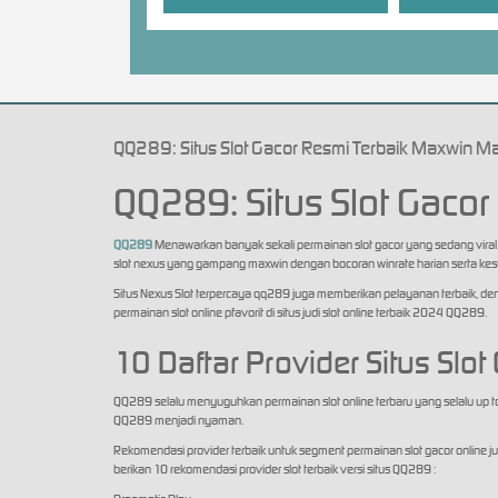
QQ289: Situs Slot Gacor Resmi Terbaik Maxwin Ma
QQ289: Situs Slot Gacor
QQ289
Menawarkan banyak sekali permainan slot gacor yang sedang viral
slot nexus yang gampang maxwin dengan bocoran winrate harian serta kes
Situs Nexus Slot terpercaya qq289 juga memberikan pelayanan terbaik, d
permainan slot online pfavorit di situs judi slot online terbaik 2024 QQ289.
10 Daftar Provider Situs S
QQ289 selalu menyuguhkan permainan slot online terbaru yang selalu up to
QQ289 menjadi nyaman.
Rekomendasi provider terbaik untuk segment permainan slot gacor online jug
berikan 10 rekomendasi provider slot terbaik versi situs QQ289 :