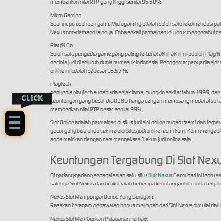
memberikan nilai RTP yang tinggi senilai 96,50%.
Micro Gaming
Saat ini, perusahaan game Microgaming adalah salah satu rekomendasi paling 
Nexus non-demand lainnya. Coba sekali permainan ini untuk mengetahui cara
Play'N Go
Salah satu penyedia game yang paling terkenal akhir akhir ini adalah Play'N
pecinta judi di seluruh dunia termasuk Indonesia. Penggemar penyedia slot
online ini adalah sebesar 96,57%.
Playtech
penyedia playtech sudah ada sejak lama, mungkin sekitar tahun 1999, dan 
CLICK
keuntungan yang besar di QQ289 hanya dengan memasang modal atau taruhan
memberikan nilai RTP besar, senilai 99%.
Slot Online adalah permainan di situs judi slot online terbaru resmi dan 
gacor yang bisa anda cek melalui situs judi online resmi kami. Kami menyed
anda mainkan dengan cara mengakses 1 akun judi online saja.
Keuntungan Tergabung Di Slot Nexu
Di gadang-gadang sebagai salah satu situs
Slot Nexus
Gacor hari ini tentu 
satunya Slot Nexus dan berikut ialah beberapa keuntungan bila anda tergabun
Nexus Slot Mempunyai Bonus Yang Beragam.
Rasakan beragam penawaran bonus melimpah dari Slot Nexus dimulai dari b
Nexus Slot Memberikan Pelayanan Terbaik.