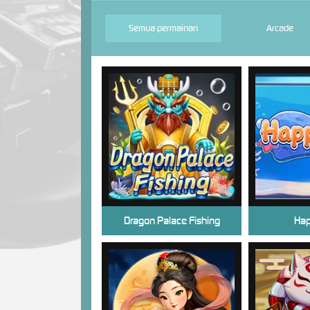
Semua permainan
Arcade
Dragon Palace Fishing
Hap