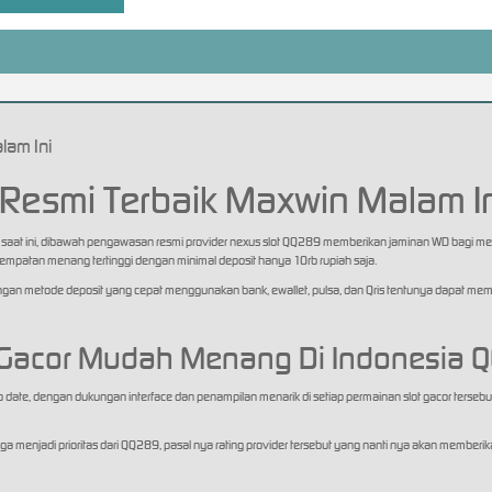
lam Ini
 Resmi Terbaik Maxwin Malam I
 saat ini, dibawah pengawasan resmi provider nexus slot QQ289 memberikan jaminan WD bagi me
empatan menang tertinggi dengan minimal deposit hanya 10rb rupiah saja.
engan metode deposit yang cepat menggunakan bank, ewallet, pulsa, dan Qris tentunya dapat m
lot Gacor Mudah Menang Di Indonesia
 date, dengan dukungan interface dan penampilan menarik di setiap permainan slot gacor tersebu
a menjadi prioritas dari QQ289, pasal nya rating provider tersebut yang nanti nya akan memberikan