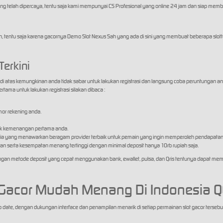
ng telah dipercaya, tentu saja kami mempunyai CS Profesional yang online 24 jam dan siap mem
 tentu saja karena gacornya Demo Slot Nexus Sah yang ada di sini yang membuat beberapa slotte
erkini
 atas kemungkinan anda tidak sabar untuk lakukan registrasi dan langsung coba peruntungan anda 
rtama untuk lakukan registrasi silakan dibaca :
mor rekening anda.
k kemenangan pertama anda.
ia yang menawarkan beragam provider terbaik untuk pemain yang ingin memperoleh pendapatan u
n serta kesempatan menang tertinggi dengan minimal deposit hanya 10rb rupiah saja.
engan metode deposit yang cepat menggunakan bank, ewallet, pulsa, dan Qris tentunya dapat m
lot Gacor Mudah Menang Di Indonesia
 date, dengan dukungan interface dan penampilan menarik di setiap permainan slot gacor tersebu