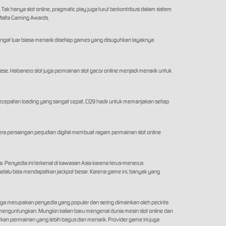
Tak hanya slot online, pragmatic play juga turut berkontribusi dalam sistem
 Malta Gaming Awards.
ngat luar biasa menarik disetiap games yang disuguhkan layaknya
se. Habanero slot juga permainan slot gacor online menjadi menarik untuk
 kecepatan loading yang sangat cepat, CQ9 hadir untuk memanjakan setiap
era persaingan perjudian digital membuat ragam permainan slot online
na. Penyedia ini terkenal di kawasan Asia karena terus-menerus
alu bisa mendapatkan jackpot besar. Karena game ini, banyak yang
 juga merupakan penyedia yang populer dan sering dimainkan oleh pecinta
lu menguntungkan. Mungkin kalian baru mengenal dunia mesin slot online dan
rkan permainan yang lebih bagus dan menarik. Provider game ini juga