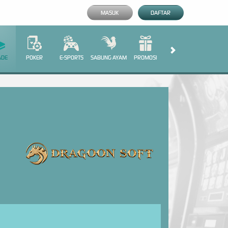
MASUK
DAFTAR
ADE
POKER
E-SPORTS
SABUNG AYAM
PROMOSI