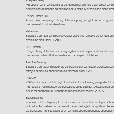
Pragmatic Play
Merupakan salah satu pencetus permainan slot online di pasar global yang be
perjudian online dengan menciptakan permainan live casino dan bingo. Pra
Pocket Games Soft
Adalah salah satu pengembang slot online yang sering kita kenal dengan 
permainan slot online kelas dunia.
Habanero
Salah satu pengembang dan developer slot online terbaik di dunia, member
dimainkan di situs slot QQ289.
CQ9 Gaming
Pengembang slot online pertama yang berbasis di negeri tirai bambu China
pemain slot online di indonesia disetiap game yang diciptakan.
PlayStar Gaming
Salah satu pendatang baru di era perjudian digital yang patut diberikan 
menjadi semakin menarik untuk dimainkan di situs QQ289.
RTG Slot
RTG Slots Provider adalah singkatan dari Real Time Gaming, penyedia slot o
menawarkan lebih banyak jackpot kepada semua pemain. Anda harus menco
belum mengetahuinya. Nilai RTP dari permainan ini senilai 92,55%.
Spade Gaming
Ini adalah salah satu pencipta permainan mesin slot online untuk perusah
judi online. Perusahaan ini berbasis di daerah malta, jadi penyedia ini b
bisa langsung mencoba permainan yang tersedia dari penyedia spadegaming 