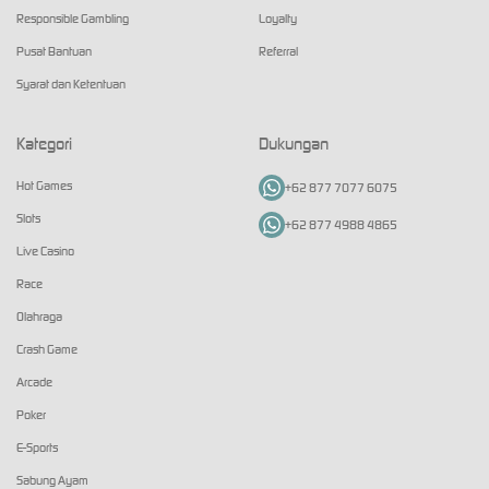
Responsible Gambling
Loyalty
Pusat Bantuan
Referral
Syarat dan Ketentuan
Kategori
Dukungan
Hot Games
+62 877 7077 6075
Slots
+62 877 4988 4865
Live Casino
Race
Olahraga
Crash Game
Arcade
Poker
E-Sports
Sabung Ayam