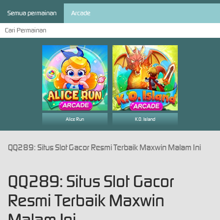
Semua permainan
Arcade
Alice Run
K.O. Island
QQ289: Situs Slot Gacor Resmi Terbaik Maxwin Malam Ini
QQ289: Situs Slot Gacor
Resmi Terbaik Maxwin
Malam Ini