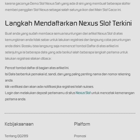
karena gacornya Demo Slot Nexus Sah yang ada di sini yang membuat beberapa slotter
memberi panggilan Slot Nexus sebagai salah satunya ikon dari Main Slot Gacor ini.
Langkah Mendaftarkan Nexus Slot Terkini
Buat anda yang sudah membaca semua keuntungan dari artikel Nexus Slot di atas
kemungkinan anda tidak sabar untuk lakukan registrasi dan langsung coba peruntungan
anda disini. Bossku bisa langsung saja memencet tombol Daftar di atas artikel ini
selanjutnya isi beberapa data yang ada berikut ialah beberapa langkah pertama untuk
lakukan registrasi silakan dibaca :
Pencet tombol daftar di bagian atas artikel Ini.
Isi Data berbentuk pemakai id, sandi, dan yang paling penting nama dan nomor rekening
anda.
klik verifikasi dan akan ada notifikasi jika registrasi telah sukses.
Login dan melakukan deposit pertamamu di situs
Nexus Slot
untuk mencetak kemenangan
pertama anda.
Kebijaksanaan
Platform
Tentang QQ289
Promosi