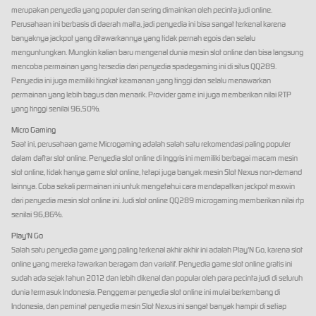
merupakan penyedia yang populer dan sering dimainkan oleh pecinta judi online.
Perusahaan ini berbasis di daerah malta, jadi penyedia ini bisa sangat terkenal karena
banyaknya jackpot yang ditawarkannya yang tidak pernah egois dan selalu
menguntungkan. Mungkin kalian baru mengenal dunia mesin slot online dan bisa langsung
mencoba permainan yang tersedia dari penyedia spadegaming ini di situs QQ289.
Penyedia ini juga memiliki tingkat keamanan yang tinggi dan selalu menawarkan
permainan yang lebih bagus dan menarik. Provider game ini juga memberikan nilai RTP
yang tinggi senilai 96,50%.
Micro Gaming
Saat ini, perusahaan game Microgaming adalah salah satu rekomendasi paling populer
dalam daftar slot online. Penyedia slot online di Inggris ini memiliki berbagai macam mesin
slot online, tidak hanya game slot online, tetapi juga banyak mesin Slot Nexus non-demand
lainnya. Coba sekali permainan ini untuk mengetahui cara mendapatkan jackpot maxwin
dari penyedia mesin slot online ini. Judi slot online QQ289 microgaming memberikan nilai rtp
senilai 96,86%.
Play'N Go
Salah satu penyedia game yang paling terkenal akhir akhir ini adalah Play'N Go, karena slot
online yang mereka tawarkan beragam dan variatif. Penyedia game slot online gratis ini
sudah ada sejak tahun 2012 dan lebih dikenal dan popular oleh para pecinta judi di seluruh
dunia termasuk Indonesia. Penggemar penyedia slot online ini mulai berkembang di
Indonesia, dan peminat penyedia mesin Slot Nexus ini sangat banyak hampir di setiap